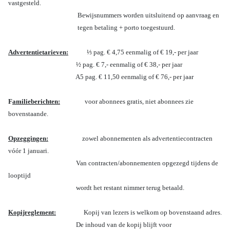
vastgesteld.
Bewijsnummers worden uitsluitend op aanvraag en
tegen betaling + porto toegestuurd.
Advertentietarieven:
⅓ pag. € 4,75 eenmalig of € 19,- per jaar
½ pag. € 7,- eenmalig of € 38,- per jaar
A5 pag. € 11,50 eenmalig of € 76,- per jaar
F
amilieberichten:
voor abonnees gratis, niet abonnees zie
bovenstaande.
Opzeggingen:
zowel abonnementen als advertentiecontracten
vóór 1 januari.
Van contracten/abonnementen opgezegd tijdens de
looptijd
wordt het restant nimmer terug betaald.
Kopijreglement:
Kopij van lezers is welkom op bovenstaand adres.
De inhoud van
de kopij blijft voor