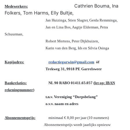
Cathrien Bouma, Ina
Medewerkers:
Folkers, Tom Harms, Elly Bultje,
Jan Huizinga, Stien Slagter, Gerda Remminga,
Jan en Lina Bos, Aagtje Elderman, Petra
Schuurman,
R
obert Mertens, Peter Dijkhuizen,
Karin van den Berg, Ids en Silvia Osinga
Kopijadres:
redactiegarwin@gmail.com
óf
Trekweg 31, 9918 PE Garrelsweer
Bankrelaties:
NL 90 RABO 01411.65.057 (
let op: IBAN
rekeningnummer
)
t.n.v. Vereniging “Dorpsbelang”
o
.v.v. naam en adres
Abonnementsprijs:
minimaal € 8,00 per jaar (10 nummers)
Abonnementsprijs wordt jaarlijks opnieuw